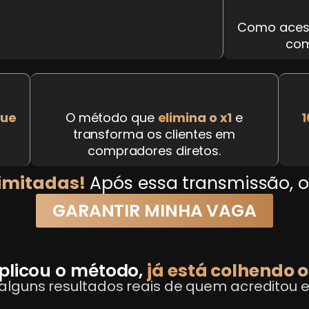
Como aces
com
que
O método que
elimina o x1
e
1
transforma os clientes em
compradores diretos.
imitadas!
Após essa transmissão, o
GARANTIR MINHA VAGA
licou o método,
já está colhendo o
alguns resultados reais de quem acreditou e