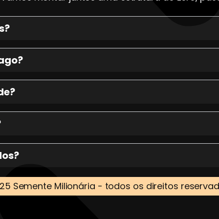
s?
pago?
de?
?
dos?
25 Semente Milionária - todos os direitos reserva