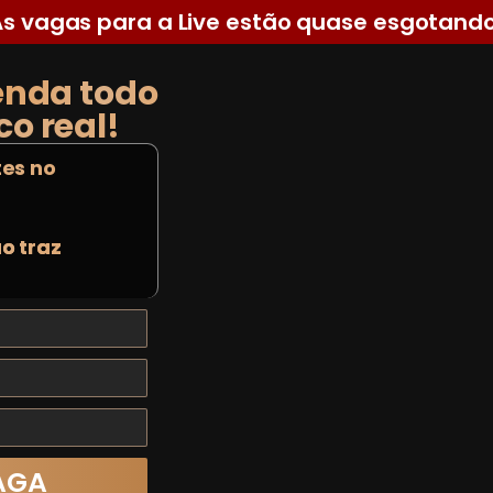
As vagas para a Live estão quase esgotando
enda todo
o real!
tes no
o traz
AGA