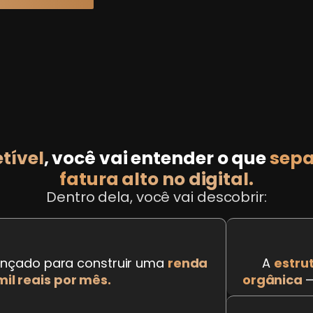
etível
, você vai entender o que
sepa
fatura alto no digital.
Dentro dela, você vai descobrir:
ançado para construir uma
renda
A
estru
mil reais por mês.
orgânica
—