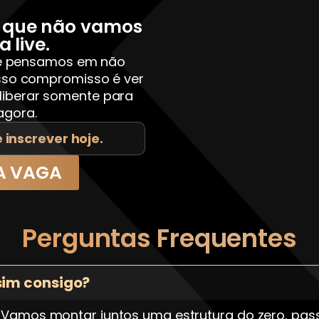
o que não vamos
 live.
ue pensamos em não
sso compromisso é ver
 liberar somente para
agora.
inscrever hoje.
A VAGA
Perguntas Frequentes
im consigo?
s. Vamos montar juntos uma estrutura do zero, pas