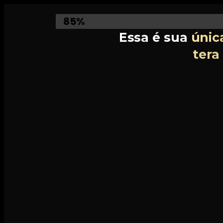
Atenção Não Perca
85%
Essa é sua
únic
tera